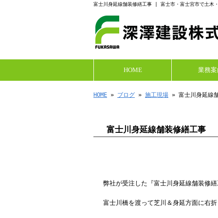
富士川身延線舗装修繕工事 | 富士市・富士宮市で土木
HOME
業務案
HOME
»
ブログ
»
施工現場
» 富士川身延線
富士川身延線舗装修繕工事
弊社が受注した『富士川身延線舗装修繕
富士川橋を渡って芝川＆身延方面に右折