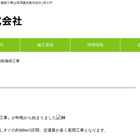
・舗装工事は深澤建設株式会社|求人中
内
施工実績
採用情報
舗装修繕工事
工事』が昨晩から始まりました
しすぐの約80mの区間、交通量が多く夜間工事となります。