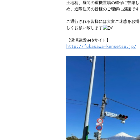
土地柄、昼間の重機置場の確保に苦慮し
め、近隣住民の皆様のご理解に感謝です
ご通行される皆様には大変ご迷惑をお掛
しくお願い致します
【深澤建設Webサイト】
http://fukasawa-kensetsu.jp/