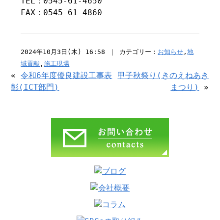
TEL：0545-61-4650
FAX：0545-61-4860
2024年10月3日(木) 16:58 ｜ カテゴリー：
お知らせ
,
地
域貢献
,
施工現場
«
令和6年度優良建設工事表
甲子秋祭り(きのえねあき
彰(ICT部門)
まつり)
»