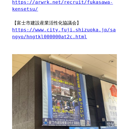
https://arwrk.net/recruit/fukasawa-
kensetsu/
【富士市建設産業活性化協議会】
https://www.city.fuji.shizuoka.jp/sa
ngyo/hngtkl000000at2c.html