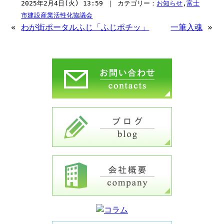
2025年2月4日(火) 13:59 ｜ カテゴリー：
お知らせ
,
富士
市建設産業活性化協議会
«
わが街ポータルふじ「ふじポチッ」
一筆入魂
»