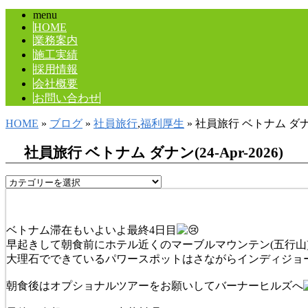
menu
HOME
業務案内
施工実績
採用情報
会社概要
お問い合わせ
HOME
»
ブログ
»
社員旅行
,
福利厚生
» 社員旅行 ベトナム ダナン(2
社員旅行 ベトナム ダナン(24-Apr-2026)
ベトナム滞在もいよいよ最終4日目
早起きして朝食前にホテル近くのマーブルマウンテン(五行山
大理石でできているパワースポットはさながらインディジョ
朝食後はオプショナルツアーをお願いしてバーナーヒルズへ