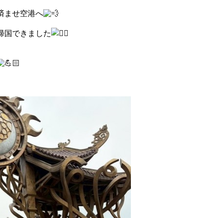
済ませ空港へ
帰国できました