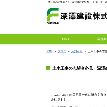
土木工事の志望者必見！深澤建設の魅力！ | 富士市・
HOME
業務案
HOME
»
ブログ
»
お知らせ
» 土木工事の志
土木工事の志望者必見！深澤
こんにちは！静岡県富士市に拠点を置き
会社です！