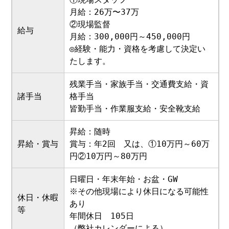
月給：26万〜37万
②現場監督
給与
月給：300,000円～450,000円
◎経験・能力・資格を考慮して決定い
たします。
残業手当・家族手当・交通費支給・資
諸手当
格手当
皆勤手当・作業服支給・安全靴支給
昇給：随時
昇給・賞与
賞与：年2回 又は、①10万円～60万
円②10万円～80万円
日曜日・年末年始・お盆・GW
※その他現場により休日になる可能性
休日・休暇
あり
等
年間休日 105日
（弊社カレンダーによる）