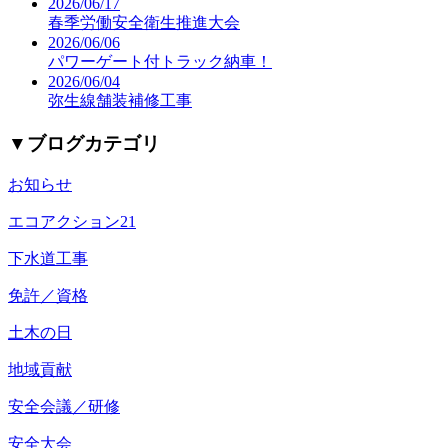
2026/06/17
春季労働安全衛生推進大会
2026/06/06
パワーゲート付トラック納車！
2026/06/04
弥生線舗装補修工事
▼
ブログカテゴリ
お知らせ
エコアクション21
下水道工事
免許／資格
土木の日
地域貢献
安全会議／研修
安全大会