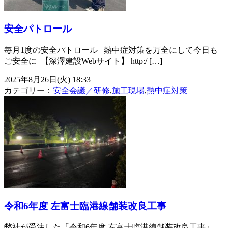
安全パトロール
毎月1度の安全パトロール 熱中症対策を万全にして今日も
ご安全に ⁡ 【深澤建設Webサイト】 http:/ […]
2025年8月26日(火) 18:33
カテゴリー：
安全会議／研修
,
施工現場
,
熱中症対策
令和6年度 左富士臨港線舗装改良工事
弊社が受注した『令和6年度 左富士臨港線舗装改良工事』