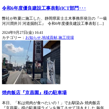
令和6年度優良建設工事表彰(ICT部門･･･
弊社が昨夏に施工した、静岡県富士土木事務所発注の『一級
河川潤井川 河道掘削工』 ⁡ 令和6年度優良建設工事表彰 […]
2024年9月27日(金) 16:41
カテゴリー：
お知らせ
,
地域貢献
,
施工現場
焼肉飯店『京昌園』様の駐車場
本日、「私は焼肉が食べたいの！」でお馴染み 焼肉飯店
『京昌園』様の駐車場ラインを施工させて頂きました 毎年