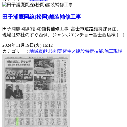
田子浦鷹岡線(松岡)舗装補修工事
田子浦鷹岡線(松岡)舗装補修工事 ⁡ 富士市道路維持課発注、
現場は弊社のすぐ西側、ジャンボエンチョー富士西店様 […]
2024年11月19日(火) 16:12
カテゴリー：
地域貢献
,
技能実習生／建設特定技能
,
施工現場